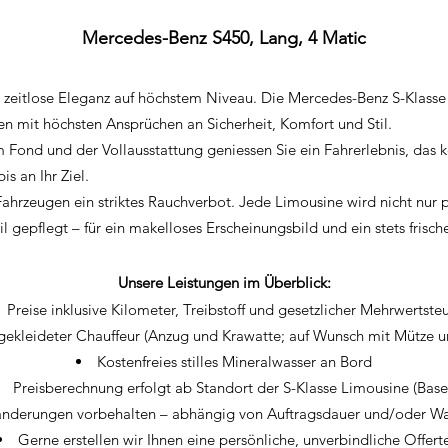
Mercedes-Benz S450, Lang, 4 Matic
 zeitlose Eleganz auf höchstem Niveau. Die Mercedes-Benz S-Klasse 
en mit höchsten Ansprüchen an Sicherheit, Komfort und Stil.
m Fond und der Vollausstattung geniessen Sie ein Fahrerlebnis, das 
s an Ihr Ziel.
n Fahrzeugen ein striktes Rauchverbot. Jede Limousine wird nicht nur 
l gepflegt – für ein makelloses Erscheinungsbild und ein stets frisc
Unsere Leistungen im Überblick:
Preise inklusive Kilometer, Treibstoff und gesetzlicher Mehrwertste
oll gekleideter Chauffeur (Anzug und Krawatte; auf Wunsch mit Mütz
Kostenfreies stilles Mineralwasser an Bord
Preisberechnung erfolgt ab Standort der S-Klasse Limousine (Base
änderungen vorbehalten – abhängig von Auftragsdauer und/oder Wa
Gerne erstellen wir Ihnen eine persönliche, unverbindliche Offert