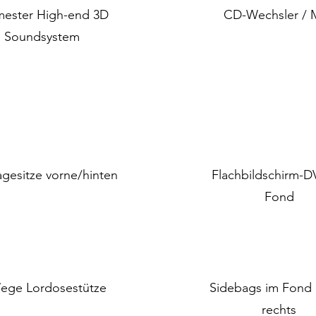
mester High-end 3D
CD-Wechsler / 
Soundsystem
gesitze vorne/hinten
Flachbildschirm-D
Fond
ege Lordosestütze
Sidebags im Fond l
rechts