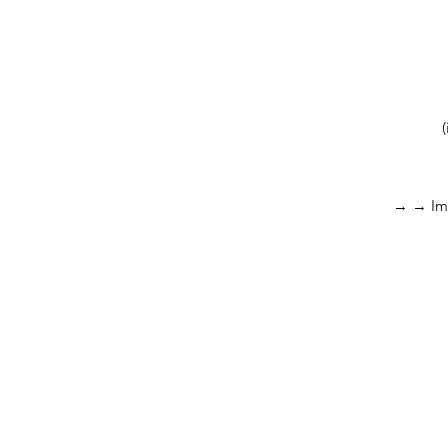
→
→ Im 