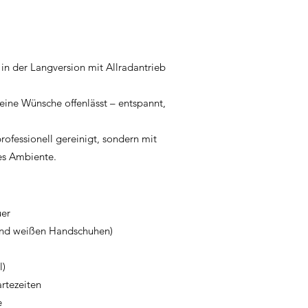
in der Langversion mit Allradantrieb
keine Wünsche offenlässt – entspannt,
professionell gereinigt, sondern mit
hes Ambiente.
uer
e und weißen Handschuhen)
l)
rtezeiten
e